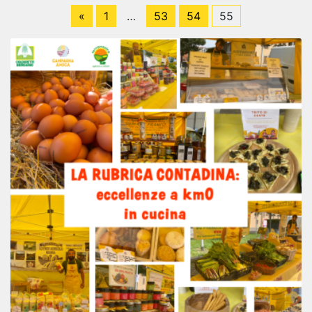
«
1
…
53
54
55