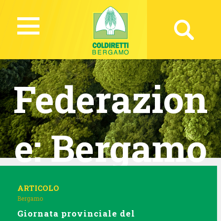
Federazion
e:
Bergamo
ARTICOLO
Bergamo
Giornata provinciale del