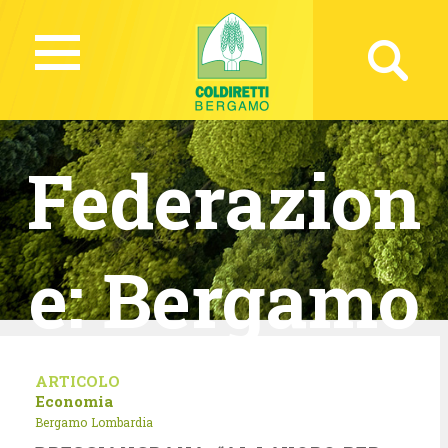
Federazion
e:
Bergamo
ARTICOLO
Economia
Bergamo
Lombardia