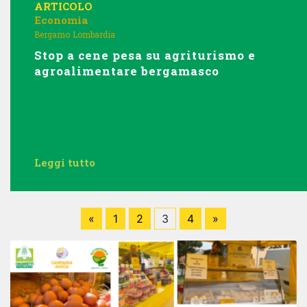
ARTICOLO
Economia
Bergamo
Lombardia
Stop a cene pesa su agriturismo e
agroalimentare bergamasco
Leggi tutto
«
1
2
3
4
»