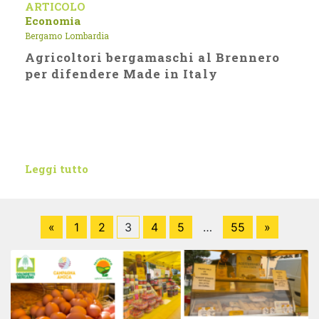
ARTICOLO
Economia
Bergamo
Lombardia
Agricoltori bergamaschi al Brennero
per difendere Made in Italy
Leggi tutto
«
1
2
3
4
5
…
55
»