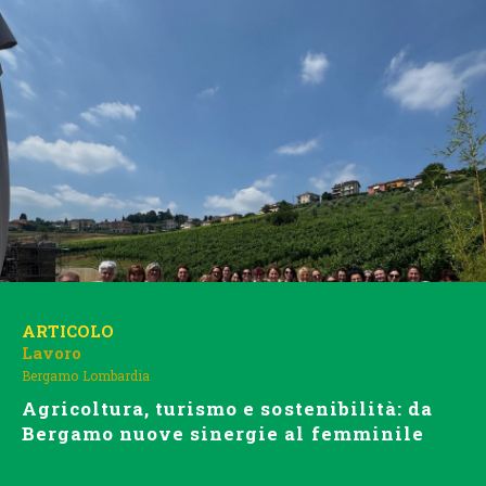
ARTICOLO
Lavoro
Bergamo
Lombardia
Agricoltura, turismo e sostenibilità: da
Bergamo nuove sinergie al femminile