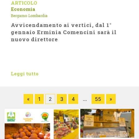
ARTICOLO
Economia
Bergamo
Lombardia
Avvicendamento ai vertici, dal 1°
gennaio Erminia Comencini sarà il
nuovo direttore
Leggi tutto
«
1
2
3
4
…
55
»