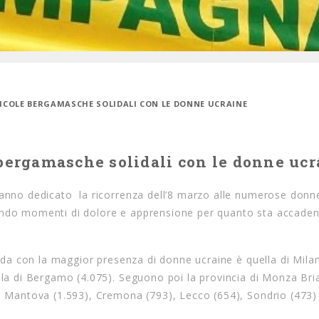
RICOLE BERGAMASCHE SOLIDALI CON LE DONNE UCRAINE
 bergamasche solidali con le donne uc
hanno dedicato la ricorrenza dell’8 marzo alle numerose donn
vendo momenti di dolore e apprensione per quanto sta accade
barda con la maggior presenza di donne ucraine è quella di Mila
ella di Bergamo (4.075). Seguono poi la provincia di Monza Br
), Mantova (1.593), Cremona (793), Lecco (654), Sondrio (473)