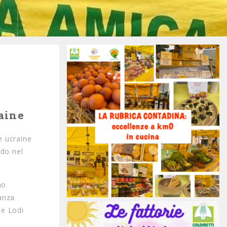
raine
e ucraine
ndo nel
no
ianza
 e Lodi