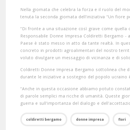
Nella giornata che celebra la forza e il ruolo del m
tenuta la seconda giornata dell’iniziativa “Un fiore
“Di fronte a una situazione così grave come quella c
Responsabile Donne Impresa Coldiretti Bergamo - ab
Paese è stato messo in atto da tante realtà. In que
concreto in prodotti agroalimentari del nostro terri
voluto divulgare un messaggio di vicinanza e di soli
Coldiretti Donne Impresa Bergamo sottolinea che da
durante le iniziative a sostegno del popolo ucraino
“Anche in questa occasione abbiamo potuto constata
di parole semplici ma ricche di umanità. Queste gio
guerra e sull’importanza del dialogo e dell’accettazi
coldiretti bergamo
donne impresa
fiori