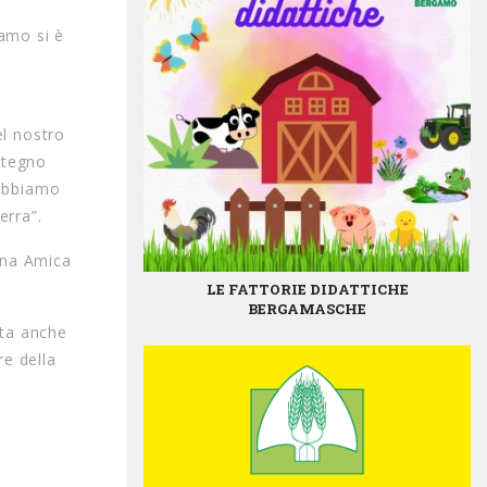
gamo si è
el nostro
stegno
 abbiamo
erra”.
gna Amica
LE FATTORIE DIDATTICHE
BERGAMASCHE
tta anche
re della