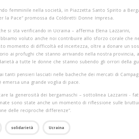
ondo femminile nella società, in Piazzetta Santo Spirito a Ber
 per la Pace” promossa da Coldiretti Donne Impresa.
he si sta verificando in Ucraina – afferma Elena Lazzarini,
biamo voluto anche noi contribuire allo sforzo corale che n
sto momento di difficoltà ed incertezza, oltre a donare un so
torio ai profughi che stanno arrivando nella nostra provincia,
darietà a tutte le donne che stanno subendo gli orrori della gu
i tanti pensieri lasciati nelle bacheche dei mercati di Campa
 è emersa una grande voglia di pace.
re la generosità dei bergamaschi – sottolinea Lazzarini - fa
rnate sono state anche un momento di riflessione sulle bruttu
one delle reciproche differenze”.
solidarietà
Ucraina