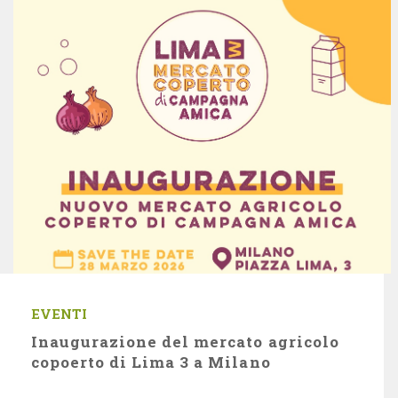
Oscar Green 2013 – Energia
dal Sole per le fragole volant
Storie di agricoltura – Il Noè
delle mucche
Giardini verticali, ora arriva
l’orto a parete
EVENTI
Inaugurazione del mercato agricolo
copoerto di Lima 3 a Milano