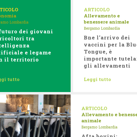
TICOLO
ARTICOLO
onomia
Allevamento e
benessere animale
gamo
Lombardia
Bergamo
Lombardia
 futuro dei giovani
Bne l’arrivo dei
ricoltori tra
vaccini per la Blu
telligenza
Tongue, è
tificiale e legame
importante tutela
n il territorio
gli allevamenti
gi tutto
Leggi tutto
ARTICOLO
Allevamento e beness
animale
Bergamo
Lombardia
Afta bovini: