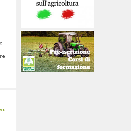
e
re
ere