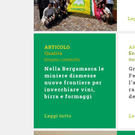
Leg
ARTICOLO
A
Qualità
Ec
Bergamo
Lombardia
Be
Nella Bergamasca le
G
miniere dismesse
Fe
nuove frontiere per
l’
invecchiare vini,
ra
birra e formaggi
de
Leggi tutto
Le