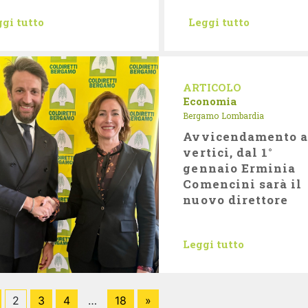
gi tutto
Leggi tutto
ARTICOLO
Economia
Bergamo
Lombardia
Avvicendamento a
vertici, dal 1°
gennaio Erminia
Comencini sarà il
nuovo direttore
Leggi tutto
2
3
4
…
18
»