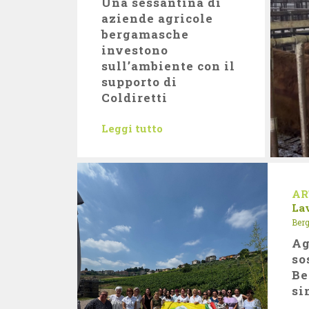
Una sessantina di
aziende agricole
bergamasche
investono
sull’ambiente con il
supporto di
Coldiretti
Leggi tutto
AR
La
Ber
Ag
so
Be
si