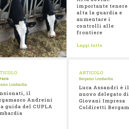
importante tenere
alta la guardia e
aumentare i
controlli alle
frontiere
Leggi tutto
TICOLO
ARTICOLO
voro
Bergamo
Lombardia
gamo
Lombardia
Luca Assandri è i
nsionati, il
nuovo delegato d
rgamasco Andreini
Giovani Impresa
la guida del CUPLA
Coldiretti Berga
mbardia