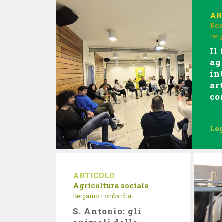
AR
Ec
Ber
Il
ag
in
ar
co
Leg
ARTICOLO
Agricoltura sociale
Bergamo
Lombardia
S. Antonio: gli