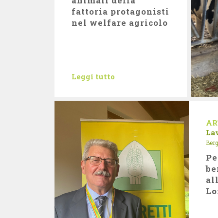
animali della
fattoria protagonisti
nel welfare agricolo
Leggi tutto
AR
La
Ber
Pe
be
al
Lo