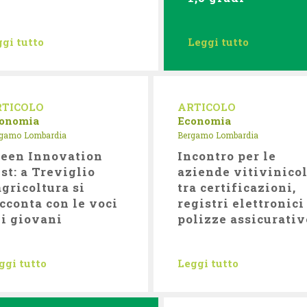
gi tutto
Leggi tutto
RTICOLO
ARTICOLO
onomia
Economia
rgamo
Lombardia
Bergamo
Lombardia
reen Innovation
Incontro per le
st: a Treviglio
aziende vitivinicol
agricoltura si
tra certificazioni,
cconta con le voci
registri elettronici
i giovani
polizze assicurativ
ggi tutto
Leggi tutto