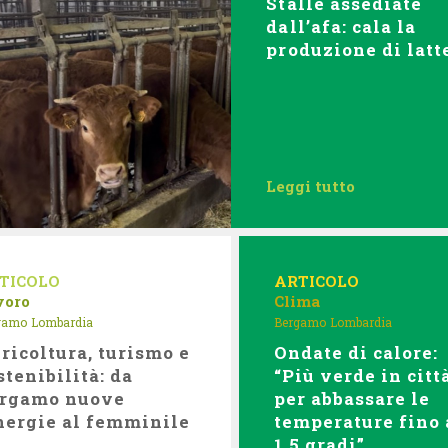
Stalle assediate
dall’afa: cala la
produzione di latt
Leggi tutto
TICOLO
ARTICOLO
voro
Clima
gamo
Lombardia
Bergamo
Lombardia
ricoltura, turismo e
Ondate di calore:
stenibilità: da
“Più verde in citt
rgamo nuove
per abbassare le
nergie al femminile
temperature fino 
1,5 gradi”