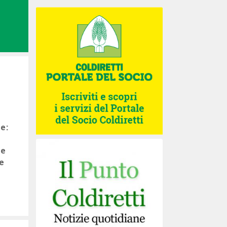
e:
 e
e